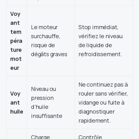
Voy
ant
Le moteur
Stop immédiat,
tem
surchauffe,
vérifiez le niveau
péra
risque de
de liquide de
ture
dégâts graves
refroidissement.
mot
eur
Ne continuez pas à
Niveau ou
Voy
rouler sans vérifier,
pression
ant
vidange ou fuite à
d’huile
huile
diagnostiquer
insuffisante
rapidement.
Charge
Contrôle