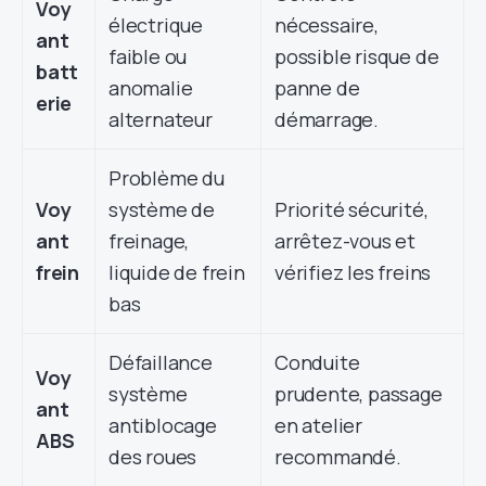
Voy
électrique
nécessaire,
ant
faible ou
possible risque de
batt
anomalie
panne de
erie
alternateur
démarrage.
Problème du
Voy
système de
Priorité sécurité,
ant
freinage,
arrêtez-vous et
frein
liquide de frein
vérifiez les freins
bas
Défaillance
Conduite
Voy
système
prudente, passage
ant
antiblocage
en atelier
ABS
des roues
recommandé.