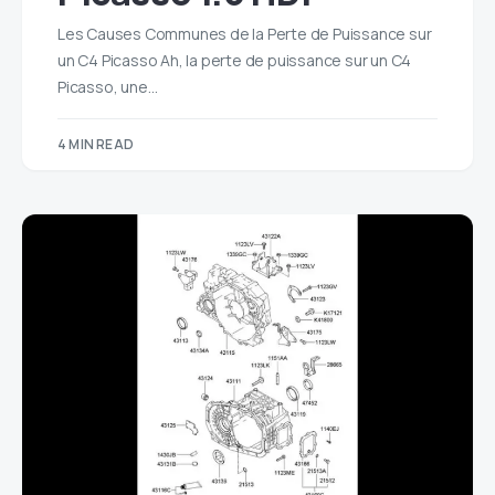
Les Causes Communes de la Perte de Puissance sur
un C4 Picasso Ah, la perte de puissance sur un C4
Picasso, une…
4 MIN READ