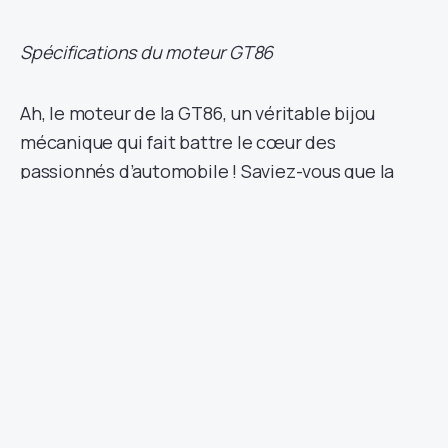
Spécifications du moteur GT86
Ah, le moteur de la GT86, un véritable bijou
mécanique qui fait battre le cœur des
passionnés d’automobile ! Saviez-vous que la
production de la GT86 a été interrompue, mais
pas de panique, vous pouvez toujours en trouver
sur notre site de voitures d’occasion.
Maintenant, parlons spécifications. Le moteur
de la GT86, connu sous le code 4U-GSE pour
Toyota et FA20 pour Subaru, est un moteur
atmosphérique qui utilise la conception à quatre
cylindres à plat Subaru. En y ajoutant le système