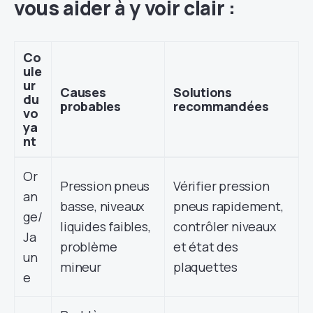
vous aider à y voir clair :
Co
ule
ur
Causes
Solutions
du
probables
recommandées
vo
ya
nt
Or
Pression pneus
Vérifier pression
an
basse, niveaux
pneus rapidement,
ge/
liquides faibles,
contrôler niveaux
Ja
problème
et état des
un
mineur
plaquettes
e