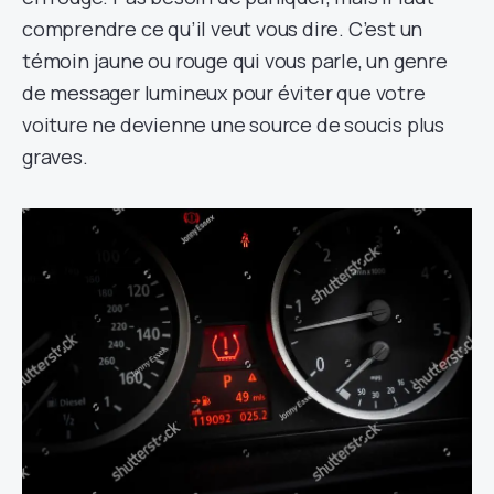
comprendre ce qu’il veut vous dire. C’est un
témoin jaune ou rouge qui vous parle, un genre
de messager lumineux pour éviter que votre
voiture ne devienne une source de soucis plus
graves.