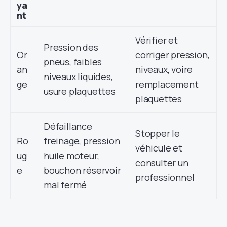
ya
nt
Vérifier et
Pression des
Or
corriger pression,
pneus, faibles
an
niveaux, voire
niveaux liquides,
ge
remplacement
usure plaquettes
plaquettes
Défaillance
Stopper le
Ro
freinage, pression
véhicule et
ug
huile moteur,
consulter un
e
bouchon réservoir
professionnel
mal fermé