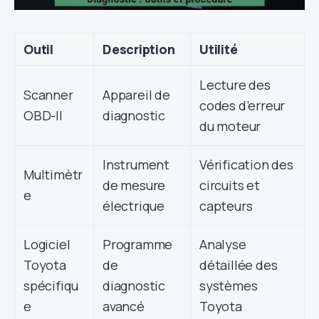
Outil
Description
Utilité
Lecture des
Scanner
Appareil de
codes d’erreur
OBD-II
diagnostic
du moteur
Instrument
Vérification des
Multimètr
de mesure
circuits et
e
électrique
capteurs
Logiciel
Programme
Analyse
Toyota
de
détaillée des
spécifiqu
diagnostic
systèmes
e
avancé
Toyota