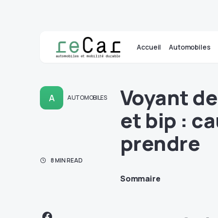
Accueil
Automobiles
Voyant de
A
AUTOMOBILES
et bip : c
prendre
8 MIN READ
Sommaire