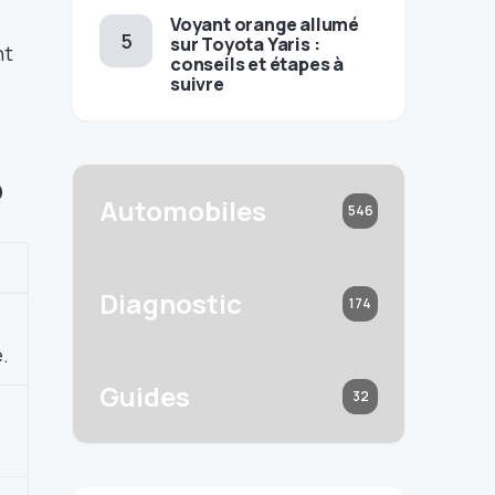
Voyant orange allumé
sur Toyota Yaris :
nt
conseils et étapes à
suivre
p
Automobiles
546
Diagnostic
174
.
Guides
32