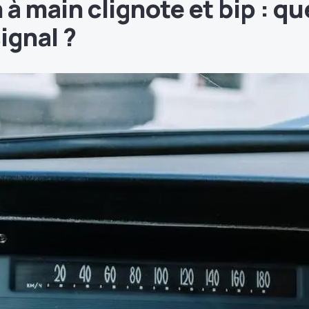
 à main clignote et bip : qu
signal ?