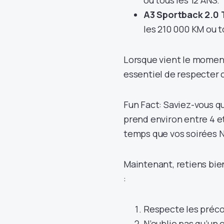
ou tous les 12 ANS.
A3 Sportback 2.0 T
les 210 000 KM ou t
Lorsque vient le moment 
essentiel de respecter 
Fun Fact: Saviez-vous q
prend environ entre 4 e
temps que vos soirées N
Maintenant, retiens bien
:
Respecte les précon
N’oublie pas qu’un 