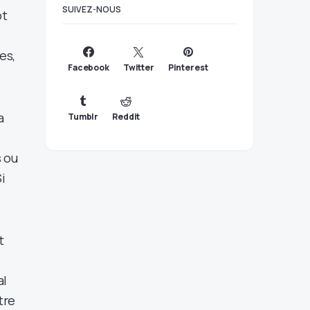
SUIVEZ-NOUS
ot
es,
Facebook
Twitter
Pinterest
a
Tumblr
Reddit
s ou
i
t
al
tre