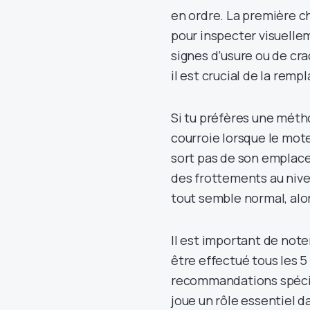
en ordre. La première ch
pour inspecter visuellem
signes d’usure ou de cr
il est crucial de la rempl
Si tu préfères une métho
courroie lorsque le mote
sort pas de son emplace
des frottements au nive
tout semble normal, alors
Il est important de note
être effectué tous les 5
recommandations spécif
joue un rôle essentiel 