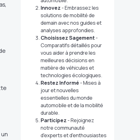
automobile.
as,
Innovez
- Embrassez les
solutions de mobilité de
demain avec nos guides et
analyses approfondies.
Choisissez Sagement
-
Comparatifs détaillés pour
 de
vous aider à prendre les
meilleures décisions en
matière de véhicules et
technologies écologiques.
Restez Informé
- Mises à
tte
jour et nouvelles
essentielles du monde
automobile et de la mobilité
durable.
Participez
- Rejoignez
notre communauté
 un
d'experts et d'enthousiastes