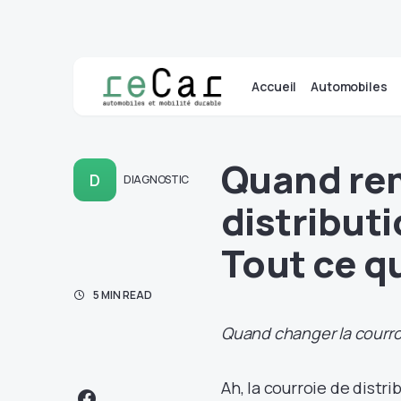
Accueil
Automobiles
Quand rem
D
DIAGNOSTIC
distributi
Tout ce q
5 MIN READ
Quand changer la courroi
Ah, la courroie de distr