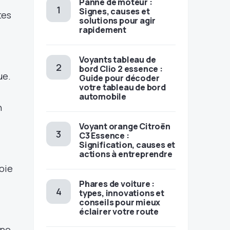
Panne de moteur :
Signes, causes et
tes
solutions pour agir
rapidement
Voyants tableau de
bord Clio 2 essence :
ue.
Guide pour décoder
votre tableau de bord
automobile
n
Voyant orange Citroën
C3 Essence :
Signification, causes et
actions à entreprendre
oie
Phares de voiture :
types, innovations et
conseils pour mieux
éclairer votre route
ine