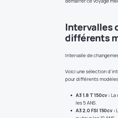
démarrer ce voyage méc
Intervalles
différents 
Intervalle de changemen
Voici une sélection d’in
pour différents modèles 
A3 1.8 T 150cv :
La 
les 5 ANS.
A3 2.0 FSI 150cv :
L