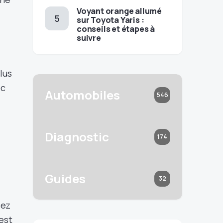
Voyant orange allumé
sur Toyota Yaris :
conseils et étapes à
suivre
lus
ec
Automobiles
546
Diagnostic
174
Guides
32
sez
 est