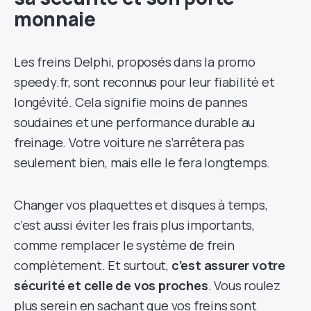
monnaie
Les freins Delphi, proposés dans la promo
speedy.fr, sont reconnus pour leur fiabilité et
longévité. Cela signifie moins de pannes
soudaines et une performance durable au
freinage. Votre voiture ne s’arrêtera pas
seulement bien, mais elle le fera longtemps.
Changer vos plaquettes et disques à temps,
c’est aussi éviter les frais plus importants,
comme remplacer le système de frein
complètement. Et surtout,
c’est assurer votre
sécurité et celle de vos proches
. Vous roulez
plus serein en sachant que vos freins sont