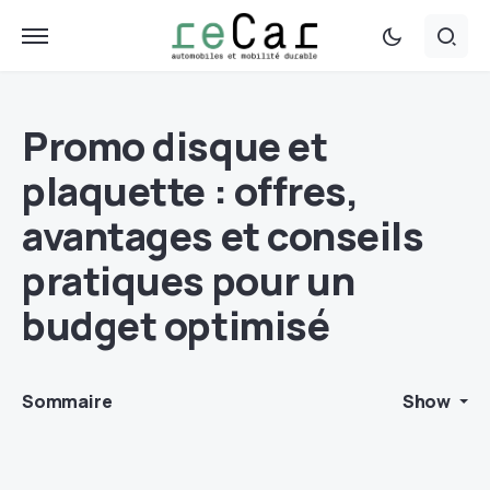
Promo disque et
plaquette : offres,
avantages et conseils
pratiques pour un
budget optimisé
Sommaire
Show