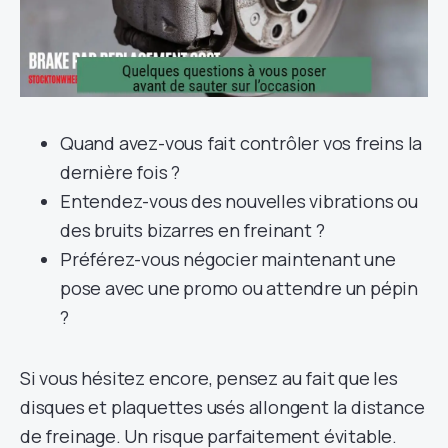
Quand avez-vous fait contrôler vos freins la
dernière fois ?
Entendez-vous des nouvelles vibrations ou
des bruits bizarres en freinant ?
Préférez-vous négocier maintenant une
pose avec une promo ou attendre un pépin
?
Si vous hésitez encore, pensez au fait que les
disques et plaquettes usés allongent la distance
de freinage. Un risque parfaitement évitable.