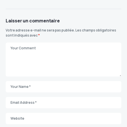
Laisser un commentaire
Votre adresse e-mail ne sera pas publiée.
Les champs obligatoires
sont indiqués avec
*