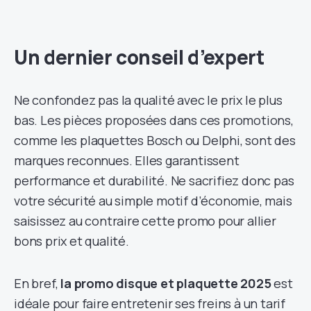
Un dernier conseil d’expert
Ne confondez pas la qualité avec le prix le plus
bas. Les pièces proposées dans ces promotions,
comme les plaquettes Bosch ou Delphi, sont des
marques reconnues. Elles garantissent
performance et durabilité. Ne sacrifiez donc pas
votre sécurité au simple motif d’économie, mais
saisissez au contraire cette promo pour allier
bons prix et qualité.
En bref,
la promo disque et plaquette 2025
est
idéale pour faire entretenir ses freins à un tarif