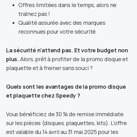
Offres limitées dans le temps, alors ne
traînez pas !
Qualité assurée avec des marques
reconnues pour votre sécurité
La sécurité n’attend pas. Et votre budget non
plus.
Alors, prêt à profiter de la promo disque et
plaquette et à freiner sans souci ?
Quels sont les avantages de la promo disque
et plaquette chez Speedy ?
Vous bénéficiez de 30 % de remise immédiate
sur les pièces (disques, plaquettes, kits). L’offre
est valable du 14 avril au 31 mai 2025 pour les