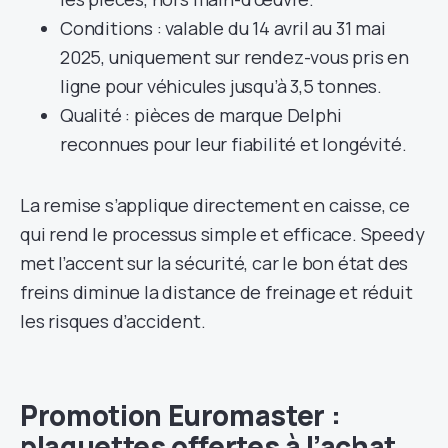
Conditions : valable du 14 avril au 31 mai
2025, uniquement sur rendez-vous pris en
ligne pour véhicules jusqu’à 3,5 tonnes.
Qualité : pièces de marque Delphi
reconnues pour leur fiabilité et longévité.
La remise s’applique directement en caisse, ce
qui rend le processus simple et efficace. Speedy
met l’accent sur la sécurité, car le bon état des
freins diminue la distance de freinage et réduit
les risques d’accident.
Promotion Euromaster :
plaquettes offertes à l’achat