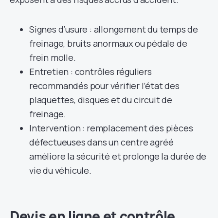
Signes d’usure : allongement du temps de
freinage, bruits anormaux ou pédale de
frein molle.
Entretien : contrôles réguliers
recommandés pour vérifier l’état des
plaquettes, disques et du circuit de
freinage.
Intervention : remplacement des pièces
défectueuses dans un centre agréé
améliore la sécurité et prolonge la durée de
vie du véhicule.
Devis en ligne et contrôle