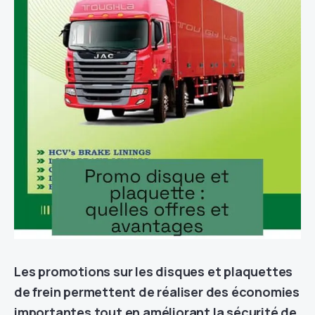
Les promotions sur les disques et plaquettes
de frein permettent de réaliser des économies
importantes tout en améliorant la sécurité de