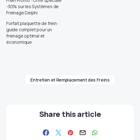
Frein Promo : Offre Spéciale
-30% sur les Systèmes de
Freinage Delphi
Forfait plaquette de frein :
guide complet pour un
freinage optimal et
économique
Entretien et Remplacement des Freins
Share this article