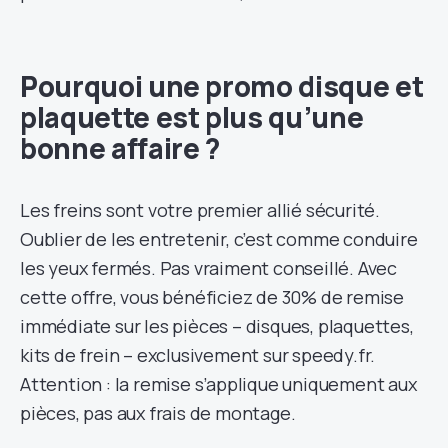
Pourquoi une promo disque et
plaquette est plus qu’une
bonne affaire ?
Les freins sont votre premier allié sécurité.
Oublier de les entretenir, c’est comme conduire
les yeux fermés. Pas vraiment conseillé. Avec
cette offre, vous bénéficiez de 30% de remise
immédiate sur les pièces – disques, plaquettes,
kits de frein – exclusivement sur speedy.fr.
Attention : la remise s’applique uniquement aux
pièces, pas aux frais de montage.