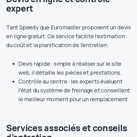
expert
Tant Speedy que Euromaster proposent un devis
en ligne gratuit. Ce service facilite l’estimation
du coût et la planification de l’entretien.
Devis rapide : simple à réaliser sur le site
web, il détaille les pièces et prestations.
Contrôle au centre : les experts évaluent
l’état du système de freinage et conseillent
le meilleur moment pour un remplacement.
Services associés et conseils