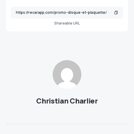
Shareable URL
Christian Charlier