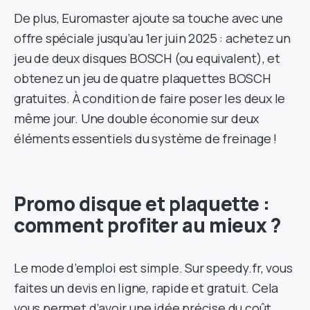
De plus, Euromaster ajoute sa touche avec une
offre spéciale jusqu’au 1er juin 2025 : achetez un
jeu de deux disques BOSCH (ou equivalent), et
obtenez un jeu de quatre plaquettes BOSCH
gratuites. À condition de faire poser les deux le
même jour. Une double économie sur deux
éléments essentiels du système de freinage !
Promo disque et plaquette :
comment profiter au mieux ?
Le mode d’emploi est simple. Sur speedy.fr, vous
faites un devis en ligne, rapide et gratuit. Cela
vous permet d’avoir une idée précise du coût