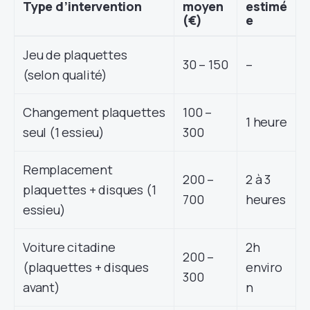
Type d’intervention
moyen
estimé
(€)
e
Jeu de plaquettes
30 – 150
–
(selon qualité)
Changement plaquettes
100 –
1 heure
seul (1 essieu)
300
Remplacement
200 –
2 à 3
plaquettes + disques (1
700
heures
essieu)
Voiture citadine
2h
200 –
(plaquettes + disques
enviro
300
avant)
n