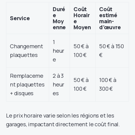
Duré
Coût
Coût
e
Horair
estimé
Service
Moy
e
main-
enne
Moyen
d’œuvre
1
Changement
50 € à
50 € à 150
heur
plaquettes
100 €
€
e
Remplaceme
2 à 3
50 € à
100 € à
nt plaquettes
heur
100 €
300 €
+ disques
es
Le prix horaire varie selon les régions et les
garages, impactant directement le coût final.