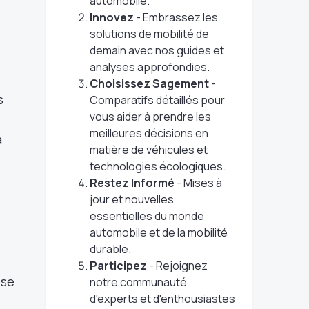
automobile.
Innovez
- Embrassez les
solutions de mobilité de
demain avec nos guides et
analyses approfondies.
Choisissez Sagement
-
s
Comparatifs détaillés pour
vous aider à prendre les
meilleures décisions en
a
matière de véhicules et
technologies écologiques.
Restez Informé
- Mises à
jour et nouvelles
essentielles du monde
automobile et de la mobilité
durable.
Participez
- Rejoignez
ise
notre communauté
d'experts et d'enthousiastes