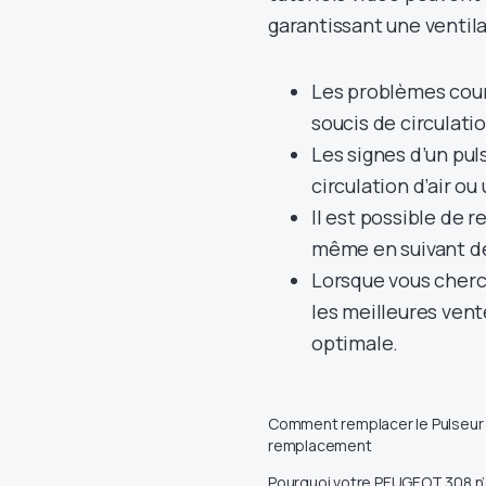
garantissant une ventil
Les problèmes coura
soucis de circulatio
Les signes d’un pul
circulation d’air ou 
Il est possible de 
même en suivant de
Lorsque vous cherc
les meilleures vent
optimale.
Comment remplacer le Pulseur 
remplacement
Pourquoi votre PEUGEOT 308 n’