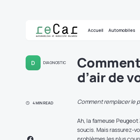
Accueil
Automobiles
Comment 
D
DIAGNOSTIC
d’air de 
Comment remplacer le pu
4 MIN READ
Ah, la fameuse Peugeot 3
soucis. Mais rassurez-vou
problèmes les plus coura