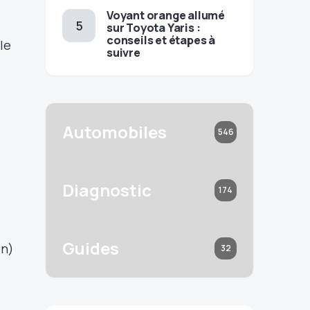
Voyant orange allumé
sur Toyota Yaris :
conseils et étapes à
le
suivre
Automobiles
546
Diagnostic
174
Guides
on)
32