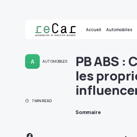
Accueil
Automobiles
PB ABS : 
A
AUTOMOBILES
les propr
influence
7 MIN READ
Sommaire