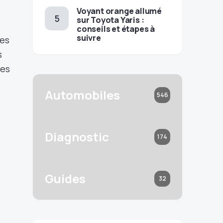
Voyant orange allumé
sur Toyota Yaris :
conseils et étapes à
suivre
les
s
les
Automobiles
546
Diagnostic
174
Guides
32