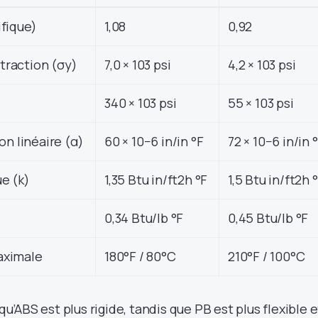
ifique)
1,08
0,92
 traction (σy)
7,0 × 103 psi
4,2 × 103 psi
)
340 × 103 psi
55 × 103 psi
on linéaire (α)
60 × 10−6 in/in °F
72 × 10−6 in/in 
e (k)
1,35 Btu in/ft2h °F
1,5 Btu in/ft2h 
0,34 Btu/lb °F
0,45 Btu/lb °F
aximale
180°F / 80°C
210°F / 100°C
ABS est plus rigide, tandis que PB est plus flexible e