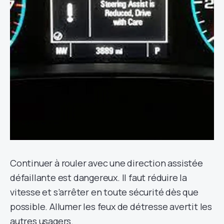
Continuer à rouler avec une direction assistée
défaillante est dangereux. Il faut réduire la
vitesse et s’arrêter en toute sécurité dès que
possible. Allumer les feux de détresse avertit les
autres usagers.