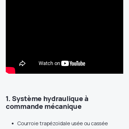
1. Système hydraulique à
commande mécanique
Courroie trapézoïdale usée ou cassée