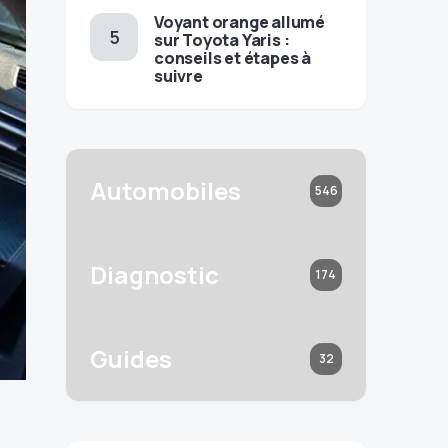
Voyant orange allumé
sur Toyota Yaris :
conseils et étapes à
suivre
Automobiles
546
Diagnostic
174
Guides
32