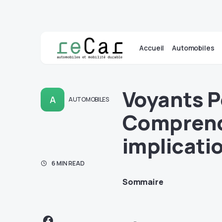
Accueil
Automobiles
Voyants P
A
AUTOMOBILES
Comprendr
implicati
6 MIN READ
Sommaire