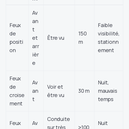
Av
an
Feux
Faible
t
de
150
visibilité,
et
Être vu
positi
m
stationn
arr
on
ement
ièr
e
Feux
Av
Nuit,
de
Voir et
an
30 m
mauvais
croise
être vu
t
temps
ment
Conduite
Feux
Av
Nuit
sur très
≥100