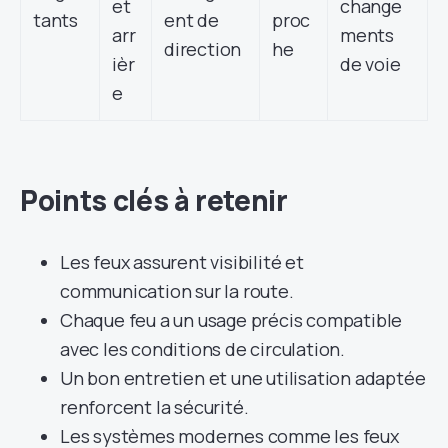
et
change
tants
ent de
proc
arr
ments
direction
he
ièr
de voie
e
Points clés à retenir
Les feux assurent visibilité et
communication sur la route.
Chaque feu a un usage précis compatible
avec les conditions de circulation.
Un bon entretien et une utilisation adaptée
renforcent la sécurité.
Les systèmes modernes comme les feux