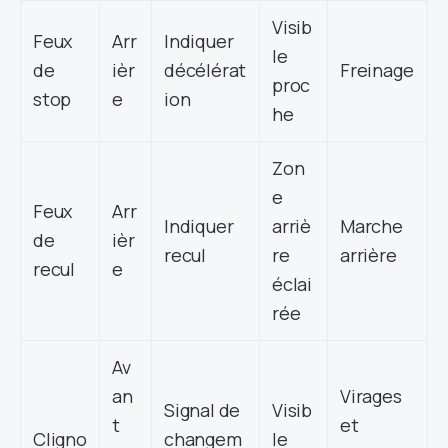
Visib
Feux
Arr
Indiquer
le
de
ièr
décélérat
Freinage
proc
stop
e
ion
he
Zon
e
Feux
Arr
Indiquer
arriè
Marche
de
ièr
recul
re
arrière
recul
e
éclai
rée
Av
an
Virages
Signal de
Visib
t
et
Cligno
changem
le