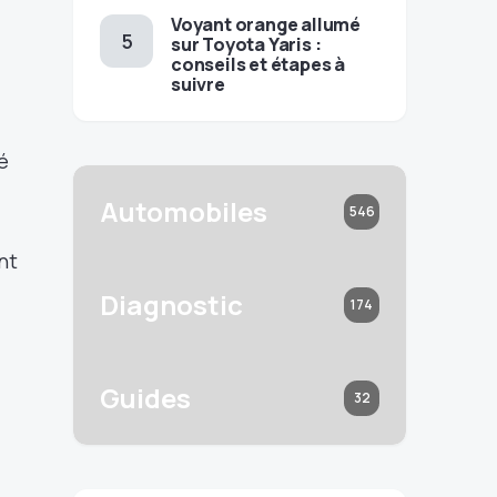
Voyant orange allumé
sur Toyota Yaris :
conseils et étapes à
suivre
é
Automobiles
546
nt
Diagnostic
174
Guides
32