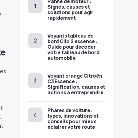
Panne de moteur :
Signes, causes et
solutions pour agir
e
rapidement
Voyants tableau de
bord Clio 2 essence :
Guide pour décoder
te
votre tableau de bord
automobile
ies
Voyant orange Citroën
C3 Essence :
Signification, causes et
actions à entreprendre
nt
Phares de voiture :
types, innovations et
.
conseils pour mieux
nt
éclairer votre route