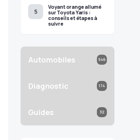
Voyant orange allumé
sur Toyota Yaris :
conseils et étapes à
suivre
Automobiles
546
Diagnostic
174
Guides
32