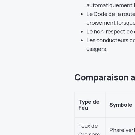
automatiquement le
Le Code de la route 
croisement lorsque l
Le non-respect de 
Les conducteurs doi
usagers.
Comparaison av
Type de
Symbole
Feu
Feux de
Phare vert
Croisem