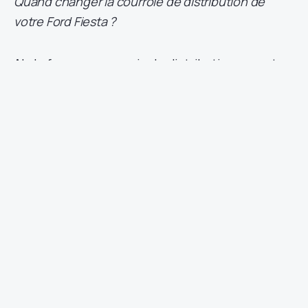
Quand changer la courroie de distribution de
votre Ford Fiesta ?
Ah, la fameuse courroie de distribution sur votre
Ford Fiesta, un peu comme le battement de
cœur du moteur, veillant à ce que tout tourne en
harmonie ! Mais savez-vous quand il est temps
de changer cette précieuse courroie pour éviter
les mauvaises surprises ? Laissez-moi vous
éclairer sur ce sujet palpitant !
Ah, les mystères des courroies de distribution
sur une Ford Fiesta ! Saviez-vous que la
fréquence de remplacement dépend du modèle
et du type de moteur de votre véhicule adoré ?
En règle générale, il est recommandé de