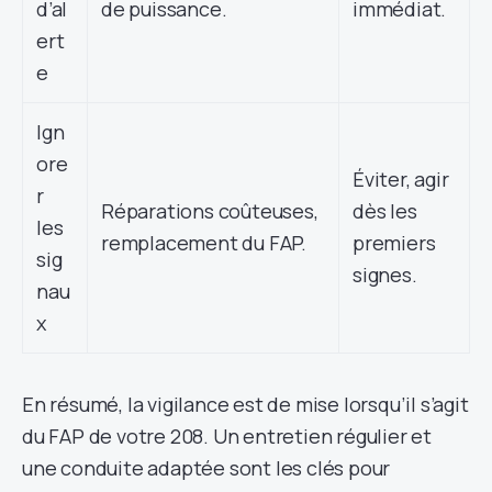
d’al
de puissance.
immédiat.
ert
e
Ign
ore
Éviter, agir
r
Réparations coûteuses,
dès les
les
remplacement du FAP.
premiers
sig
signes.
nau
x
En résumé, la vigilance est de mise lorsqu’il s’agit
du FAP de votre 208. Un entretien régulier et
une conduite adaptée sont les clés pour